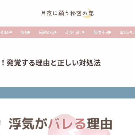
HOME
復縁
秘密の恋
両/片思い
音信不通
電話占
5！発覚する理由と正しい対処法